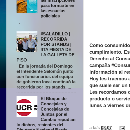
las inscripciones
para formarte en
las escuelas
policiales
.
#SALADILLO |
RECORRIDA
POR STANDS |
Como consumidore
4TA FIESTA DE
cumplimiento. Es 
LA GALLETA DE
Derecho al Consu
PISO
campaña #Consumi
En la jornada del Domingo
el Intendente Salomón junto
información al re
con funcionarios del equipo
Hoy les traemos 
de gobierno local continuó la
que suele ser un 
recorrida por los stands, ...
Les recordamos q
producto o servic
El Bloque de
Concejales y
lunes a viernes d
Concejalas de
Juntos por el
Cambio repudian
lo dichos, recientes del
a la/s
08:07
Diputado Nacional Bertie