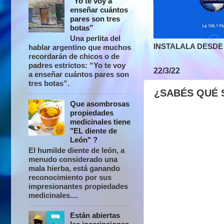
“Yo te voy a
enseñar cuántos
pares son tres
botas”
Una perlita del
INSTALALA DESDE 
hablar argentino que muchos
recordarán de chicos o de
padres estrictos: “Yo te voy
22/3/22
a enseñar cuántos pares son
tres botas”.
¿SABÉS QUÉ 
Que asombrosas
propiedades
medicinales tiene
"EL diente de
León" ?
El humilde diente de león, a
menudo considerado una
mala hierba, está ganando
reconocimiento por sus
impresionantes propiedades
medicinales....
Están abiertas