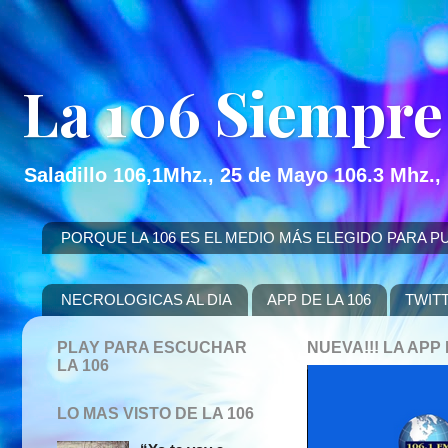
La 106 Siempre
Saladillo 106,1Mhz., 25 de Mayo 106.3 Mhz.,
PORQUE LA 106 ES EL MEDIO MÁS ELEGIDO PARA PUBLICITAR
NECROLOGICAS AL DIA
APP DE LA 106
TWIT
PLAY PARA ESCUCHAR
NUEVA!!! LA AP
LA 106
LO MAS VISTO DE LA 106