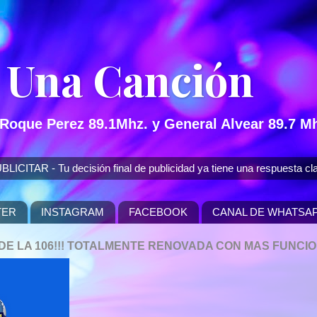
 Una Canción
 Roque Perez 89.1Mhz. y General Alvear 89.7 Mh
 - Tu decisión final de publicidad ya tiene una respuesta cla
TER
INSTAGRAM
FACEBOOK
CANAL DE WHATSA
P DE LA 106!!! TOTALMENTE RENOVADA CON MAS FUNCI