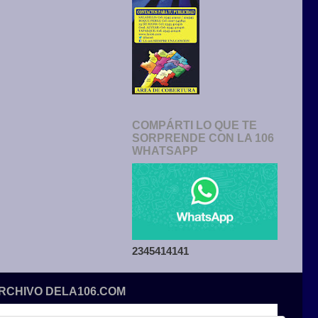
COMPÁRTI LO QUE TE
SORPRENDE CON LA 106
WHATSAPP
2345414141
ARCHIVO DELA106.COM