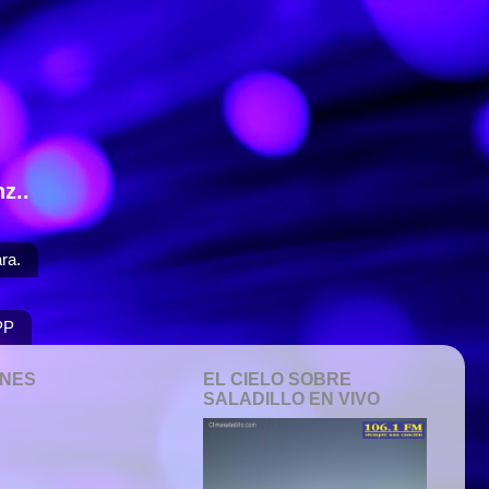
z..
ra.
PP
ONES
EL CIELO SOBRE
SALADILLO EN VIVO