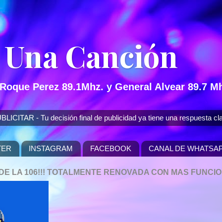
 Una Canción
 Roque Perez 89.1Mhz. y General Alvear 89.7 Mh
 - Tu decisión final de publicidad ya tiene una respuesta cla
TER
INSTAGRAM
FACEBOOK
CANAL DE WHATSA
P DE LA 106!!! TOTALMENTE RENOVADA CON MAS FUNCI