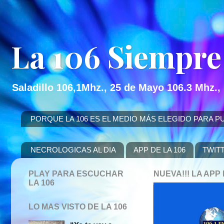
La 106 Siempre
Saladillo 106,1Mhz., 25 de Mayo 106.3 Mhz.,
PORQUE LA 106 ES EL MEDIO MÁS ELEGIDO PARA PUBLICITAR
NECROLOGICAS AL DIA
APP DE LA 106
TWIT
PLAY PARA ESCUCHAR
NUEVA!!! LA AP
LA 106
LO MAS VISTO DE LA 106