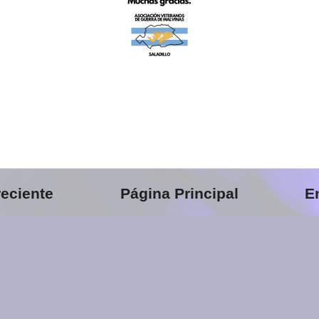
eciente
Página Principal
E