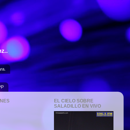
z..
ra.
PP
ONES
EL CIELO SOBRE
SALADILLO EN VIVO