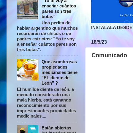
“Yo te voy a
enseñar cuántos
pares son tres
botas”
Una perlita del
INSTALALA DESDE 
hablar argentino que muchos
recordarán de chicos o de
padres estrictos: “Yo te voy
18/5/23
a enseñar cuántos pares son
tres botas”.
Comunicado
Que asombrosas
propiedades
medicinales tiene
"EL diente de
León" ?
El humilde diente de león, a
menudo considerado una
mala hierba, está ganando
reconocimiento por sus
impresionantes propiedades
medicinales....
Están abiertas