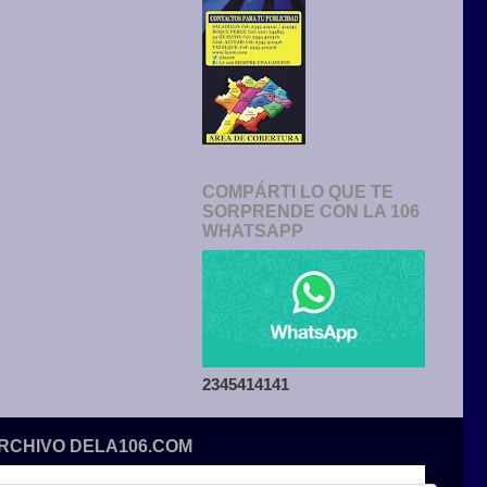
COMPÁRTI LO QUE TE
SORPRENDE CON LA 106
WHATSAPP
2345414141
ARCHIVO DELA106.COM