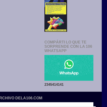
COMPÁRTI LO QUE TE
SORPRENDE CON LA 106
WHATSAPP
2345414141
ARCHIVO DELA106.COM