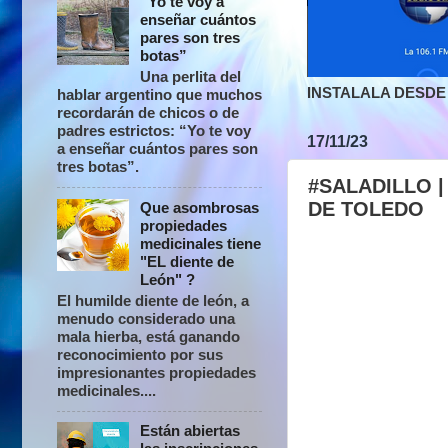
“Yo te voy a
enseñar cuántos
pares son tres
botas”
Una perlita del
INSTALALA DESDE 
hablar argentino que muchos
recordarán de chicos o de
padres estrictos: “Yo te voy
17/11/23
a enseñar cuántos pares son
tres botas”.
#SALADILLO |
DE TOLEDO
Que asombrosas
propiedades
medicinales tiene
"EL diente de
León" ?
El humilde diente de león, a
menudo considerado una
mala hierba, está ganando
reconocimiento por sus
impresionantes propiedades
medicinales....
Están abiertas