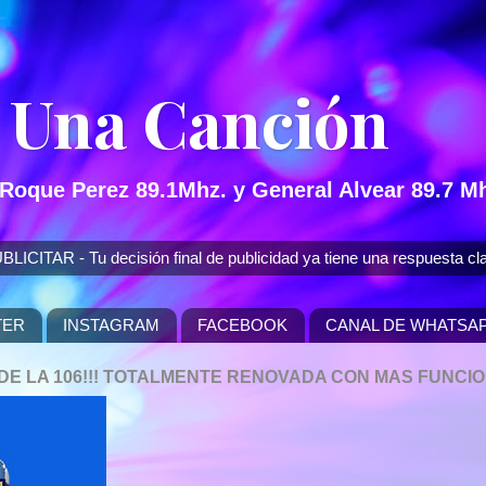
 Una Canción
 Roque Perez 89.1Mhz. y General Alvear 89.7 Mh
 - Tu decisión final de publicidad ya tiene una respuesta cla
TER
INSTAGRAM
FACEBOOK
CANAL DE WHATSA
P DE LA 106!!! TOTALMENTE RENOVADA CON MAS FUNCI