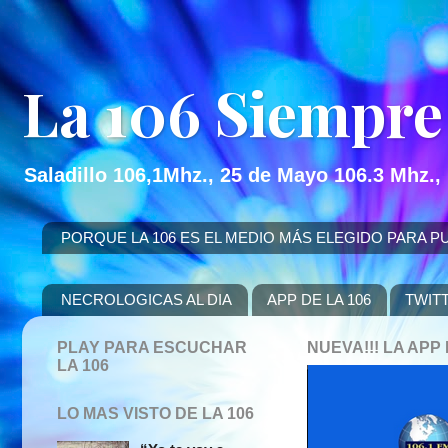
La 106 Siempre
Saladillo 106,1Mhz., 25 de Mayo 106.3 Mhz.,
PORQUE LA 106 ES EL MEDIO MÁS ELEGIDO PARA PUBLICITAR
NECROLOGICAS AL DIA
APP DE LA 106
TWIT
PLAY PARA ESCUCHAR
NUEVA!!! LA AP
LA 106
LO MAS VISTO DE LA 106