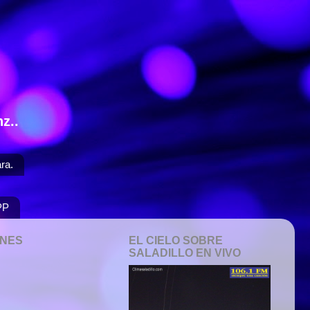
z..
ra.
PP
ONES
EL CIELO SOBRE
SALADILLO EN VIVO