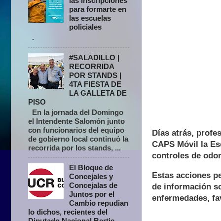
las inscripciones
para formarte en
las escuelas
policiales
.
#SALADILLO |
RECORRIDA
POR STANDS |
4TA FIESTA DE
LA GALLETA DE
PISO
En la jornada del Domingo
el Intendente Salomón junto
con funcionarios del equipo
Días atrás, profe
de gobierno local continuó la
CAPS Móvil la Esc
recorrida por los stands, ...
controles de odon
El Bloque de
Estas acciones pe
Concejales y
Concejalas de
de información so
Juntos por el
enfermedades, fav
Cambio repudian
lo dichos, recientes del
Diputado Nacional Bertie