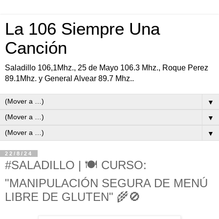
La 106 Siempre Una
Canción
Saladillo 106,1Mhz., 25 de Mayo 106.3 Mhz., Roque Perez
89.1Mhz. y General Alvear 89.7 Mhz..
▼
▼
▼
22/8/24
#SALADILLO | 🍽️ CURSO:
"MANIPULACIÓN SEGURA DE MENÚ
LIBRE DE GLUTEN" 🌾🚫