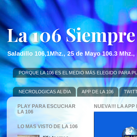
La 106 Siempre
Saladillo 106,1Mhz., 25 de Mayo 106.3 Mhz.,
PORQUE LA 106 ES EL MEDIO MÁS ELEGIDO PARA PUBLICITAR
NECROLOGICAS AL DIA
APP DE LA 106
TWIT
PLAY PARA ESCUCHAR
NUEVA!!! LA AP
LA 106
LO MAS VISTO DE LA 106