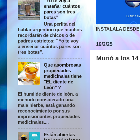
“Yo te voy a
enseñar cuántos
pares son tres
botas”
Una perlita del
INSTALALA DESDE 
hablar argentino que muchos
recordarán de chicos o de
padres estrictos: “Yo te voy
19/2/25
a enseñar cuántos pares son
tres botas”.
Murió a los 14
Que asombrosas
propiedades
medicinales tiene
"EL diente de
León" ?
El humilde diente de león, a
menudo considerado una
mala hierba, está ganando
reconocimiento por sus
impresionantes propiedades
medicinales....
Están abiertas