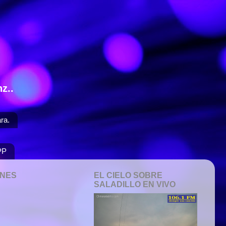
z..
ra.
PP
ONES
EL CIELO SOBRE
SALADILLO EN VIVO