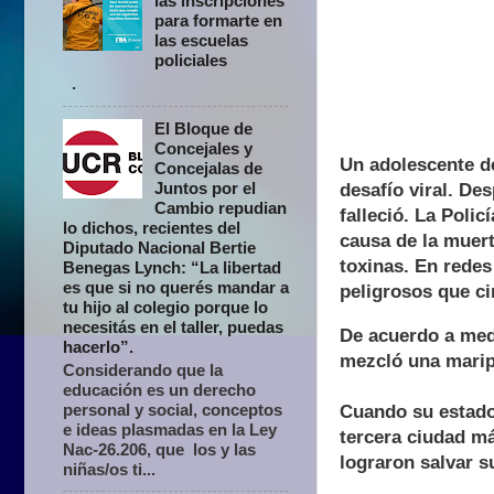
las inscripciones
para formarte en
las escuelas
policiales
.
El Bloque de
Concejales y
Un adolescente d
Concejalas de
Juntos por el
desafío viral. De
Cambio repudian
falleció. La Polic
lo dichos, recientes del
causa de la muert
Diputado Nacional Bertie
toxinas. En redes
Benegas Lynch: “La libertad
es que si no querés mandar a
peligrosos que ci
tu hijo al colegio porque lo
necesitás en el taller, puedas
De acuerdo a medi
hacerlo”.
mezcló una maripo
Considerando que la
educación es un derecho
personal y social, conceptos
Cuando su estado 
e ideas plasmadas en la Ley
tercera ciudad má
Nac-26.206, que los y las
lograron salvar s
niñas/os ti...