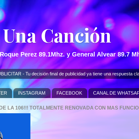
 Una Canción
 Roque Perez 89.1Mhz. y General Alvear 89.7 Mh
 - Tu decisión final de publicidad ya tiene una respuesta cla
TER
INSTAGRAM
FACEBOOK
CANAL DE WHATSA
P DE LA 106!!! TOTALMENTE RENOVADA CON MAS FUNCI