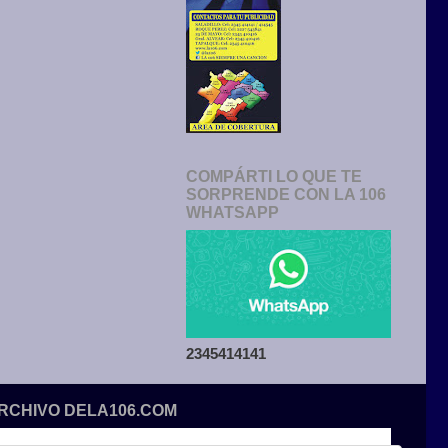
COMPÁRTI LO QUE TE
SORPRENDE CON LA 106
WHATSAPP
2345414141
ARCHIVO DELA106.COM