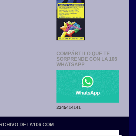
COMPÁRTI LO QUE TE
SORPRENDE CON LA 106
WHATSAPP
2345414141
ARCHIVO DELA106.COM