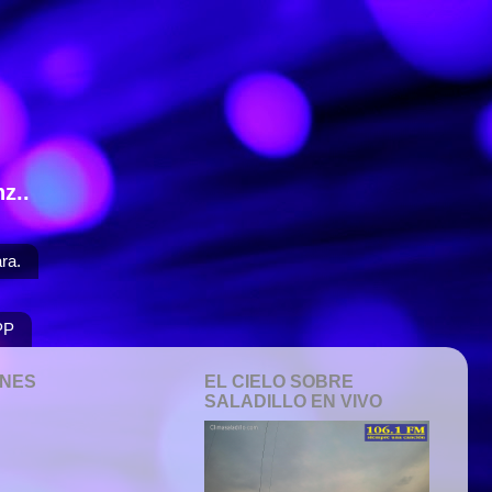
z..
ra.
PP
ONES
EL CIELO SOBRE
SALADILLO EN VIVO