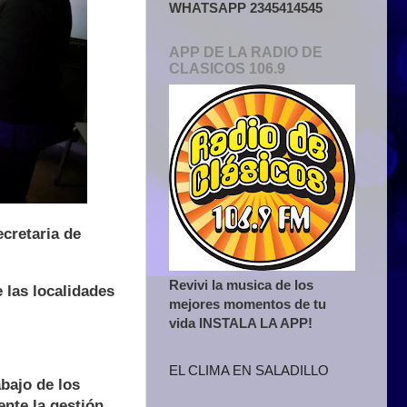
WHATSAPP 2345414545
APP DE LA RADIO DE
CLASICOS 106.9
ecretaria de
Revivi la musica de los
e las localidades
mejores momentos de tu
vida INSTALA LA APP!
EL CLIMA EN SALADILLO
abajo de los
nte la gestión