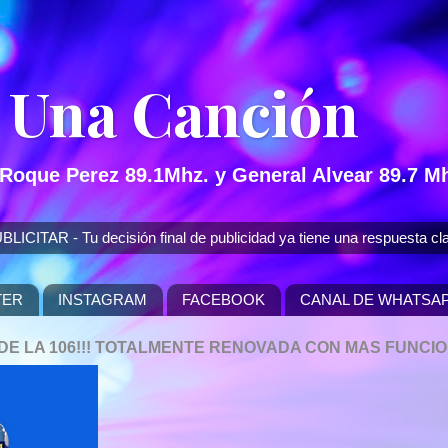
 Una Canción
 Roque Perez 89.1Mhz. y General Alvear 89.7 Mh
 - Tu decisión final de publicidad ya tiene una respuesta cla
TER
INSTAGRAM
FACEBOOK
CANAL DE WHATSA
P DE LA 106!!! TOTALMENTE RENOVADA CON MAS FUNCI