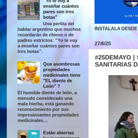
“Yo te voy a
enseñar cuántos
pares son tres
botas”
Una perlita del
INSTALALA DESDE 
hablar argentino que muchos
recordarán de chicos o de
padres estrictos: “Yo te voy
27/6/25
a enseñar cuántos pares son
tres botas”.
#25DEMAYO |
SANITARIAS D
Que asombrosas
propiedades
medicinales tiene
"EL diente de
León" ?
El humilde diente de león, a
menudo considerado una
mala hierba, está ganando
reconocimiento por sus
impresionantes propiedades
medicinales....
Están abiertas