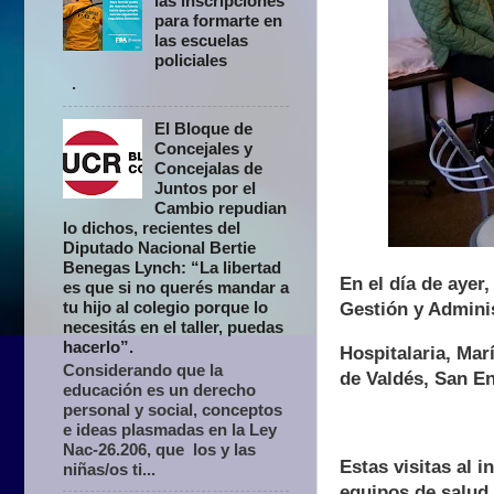
las inscripciones
para formarte en
las escuelas
policiales
.
El Bloque de
Concejales y
Concejalas de
Juntos por el
Cambio repudian
lo dichos, recientes del
Diputado Nacional Bertie
Benegas Lynch: “La libertad
En el día de ayer
es que si no querés mandar a
tu hijo al colegio porque lo
Gestión y Admini
necesitás en el taller, puedas
hacerlo”.
Hospitalaria, Marí
Considerando que la
de Valdés, San En
educación es un derecho
personal y social, conceptos
e ideas plasmadas en la Ley
Nac-26.206, que los y las
Estas visitas al i
niñas/os ti...
equipos de salud 