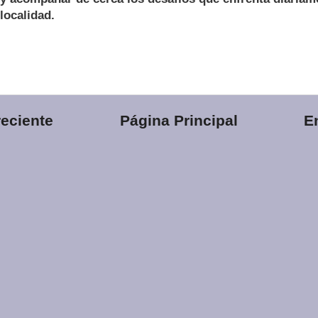
localidad.
eciente
Página Principal
E