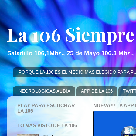
La 106 Siempre
Saladillo 106,1Mhz., 25 de Mayo 106.3 Mhz.,
PORQUE LA 106 ES EL MEDIO MÁS ELEGIDO PARA PUBLICITAR
NECROLOGICAS AL DIA
APP DE LA 106
TWIT
PLAY PARA ESCUCHAR
NUEVA!!! LA AP
LA 106
LO MAS VISTO DE LA 106