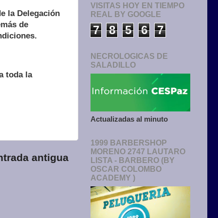
VISITAS HOY EN TIEMPO
e la Delegación
REAL BY GOOGLE
demás de
7
8
5
6
7
ndiciones.
NECROLOGICAS DE
SALADILLO
 toda la
Actualizadas al minuto
1999 BARBERSHOP
MORENO 2747 LAUTARO
ntrada antigua
LISTA - BARBERO (BY
OSCAR COLOMBO
ACADEMY )