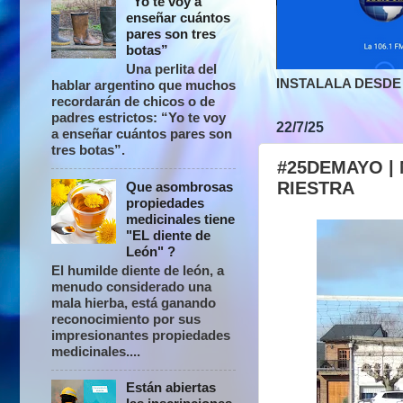
“Yo te voy a
enseñar cuántos
pares son tres
botas”
Una perlita del
INSTALALA DESDE 
hablar argentino que muchos
recordarán de chicos o de
padres estrictos: “Yo te voy
22/7/25
a enseñar cuántos pares son
tres botas”.
#25DEMAYO |
RIESTRA
Que asombrosas
propiedades
medicinales tiene
"EL diente de
León" ?
El humilde diente de león, a
menudo considerado una
mala hierba, está ganando
reconocimiento por sus
impresionantes propiedades
medicinales....
Están abiertas