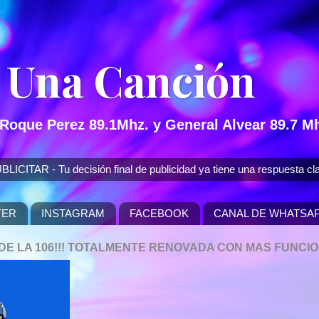
 Una Canción
 Roque Perez 89.1Mhz. y General Alvear 89.7 Mh
 - Tu decisión final de publicidad ya tiene una respuesta cla
TER
INSTAGRAM
FACEBOOK
CANAL DE WHATSA
P DE LA 106!!! TOTALMENTE RENOVADA CON MAS FUNCI