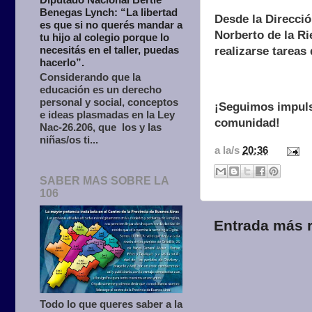
Benegas Lynch: “La libertad
Desde la Direcci
es que si no querés mandar a
Norberto de la Ri
tu hijo al colegio porque lo
necesitás en el taller, puedas
realizarse tareas
hacerlo”.
Considerando que la
educación es un derecho
personal y social, conceptos
¡Seguimos impuls
e ideas plasmadas en la Ley
comunidad!
Nac-26.206, que los y las
niñas/os ti...
a la/s
20:36
SABER MAS SOBRE LA
106
Entrada más r
Todo lo que queres saber a la