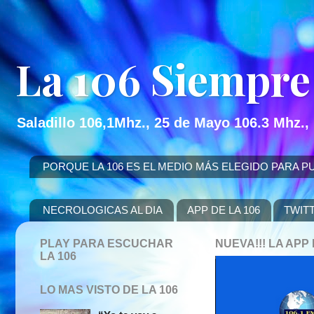
La 106 Siempre
Saladillo 106,1Mhz., 25 de Mayo 106.3 Mhz.,
PORQUE LA 106 ES EL MEDIO MÁS ELEGIDO PARA PUBLICITAR
NECROLOGICAS AL DIA
APP DE LA 106
TWIT
PLAY PARA ESCUCHAR
NUEVA!!! LA AP
LA 106
LO MAS VISTO DE LA 106