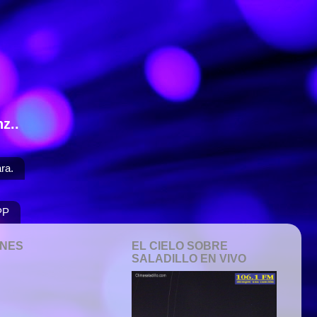
z..
ra.
PP
ONES
EL CIELO SOBRE
SALADILLO EN VIVO