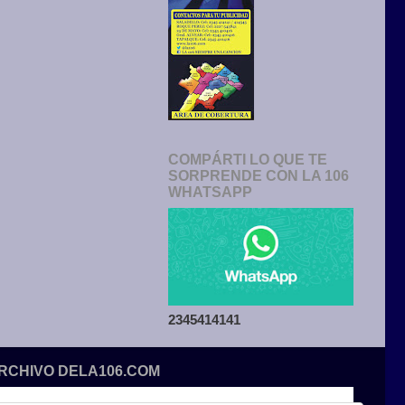
COMPÁRTI LO QUE TE
SORPRENDE CON LA 106
WHATSAPP
2345414141
ARCHIVO DELA106.COM