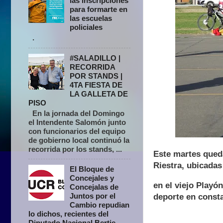
las inscripciones
para formarte en
las escuelas
policiales
.
#SALADILLO |
RECORRIDA
POR STANDS |
4TA FIESTA DE
LA GALLETA DE
PISO
En la jornada del Domingo
el Intendente Salomón junto
con funcionarios del equipo
de gobierno local continuó la
recorrida por los stands, ...
Este martes qued
Riestra, ubicadas
El Bloque de
Concejales y
en el viejo Playó
Concejalas de
Juntos por el
deporte en const
Cambio repudian
lo dichos, recientes del
Diputado Nacional Bertie