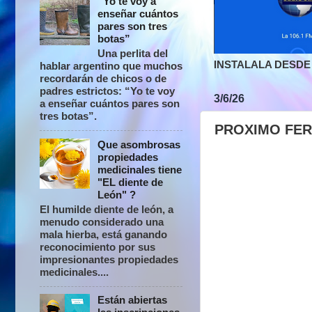
“Yo te voy a
enseñar cuántos
pares son tres
botas”
Una perlita del
INSTALALA DESDE 
hablar argentino que muchos
recordarán de chicos o de
padres estrictos: “Yo te voy
3/6/26
a enseñar cuántos pares son
tres botas”.
PROXIMO FER
Que asombrosas
propiedades
medicinales tiene
"EL diente de
León" ?
El humilde diente de león, a
menudo considerado una
mala hierba, está ganando
reconocimiento por sus
impresionantes propiedades
medicinales....
Están abiertas