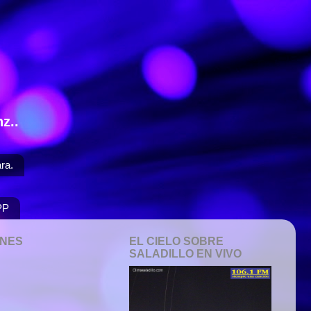
z..
ra.
PP
ONES
EL CIELO SOBRE
SALADILLO EN VIVO