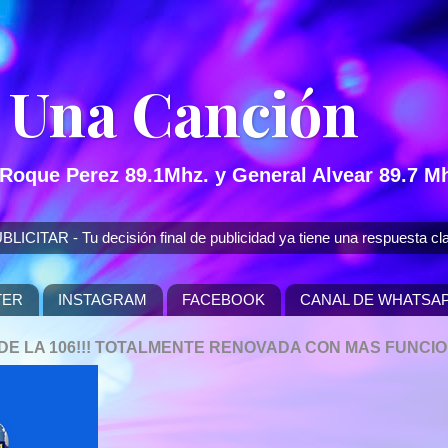
 Una Canción
 Roque Perez 89.1Mhz. y General Alvear 89.7 Mh
 - Tu decisión final de publicidad ya tiene una respuesta cla
TER
INSTAGRAM
FACEBOOK
CANAL DE WHATSA
P DE LA 106!!! TOTALMENTE RENOVADA CON MAS FUNCI