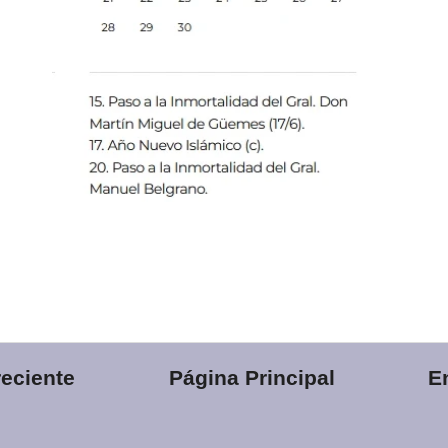
eciente
Página Principal
E