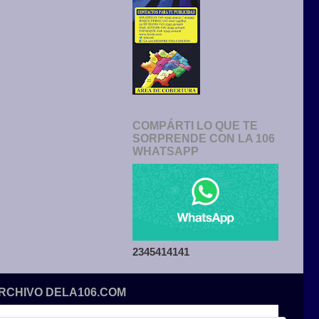
COMPÁRTI LO QUE TE
SORPRENDE CON LA 106
WHATSAPP
2345414141
ARCHIVO DELA106.COM