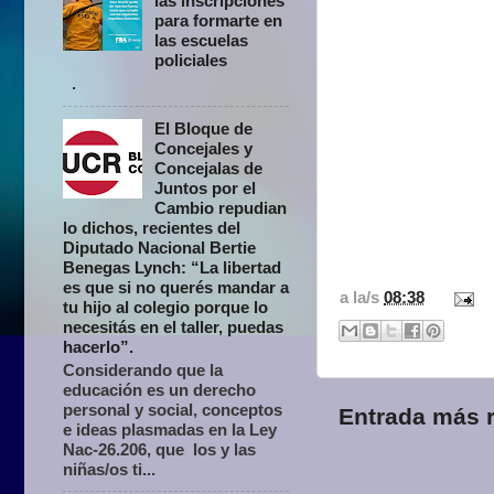
las inscripciones
para formarte en
las escuelas
policiales
.
El Bloque de
Concejales y
Concejalas de
Juntos por el
Cambio repudian
lo dichos, recientes del
Diputado Nacional Bertie
Benegas Lynch: “La libertad
es que si no querés mandar a
a la/s
08:38
tu hijo al colegio porque lo
necesitás en el taller, puedas
hacerlo”.
Considerando que la
educación es un derecho
personal y social, conceptos
Entrada más r
e ideas plasmadas en la Ley
Nac-26.206, que los y las
niñas/os ti...