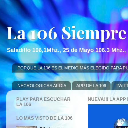
La 106 Siempre
Saladillo 106,1Mhz., 25 de Mayo 106.3 Mhz.,
PORQUE LA 106 ES EL MEDIO MÁS ELEGIDO PARA PUBLICITAR
NECROLOGICAS AL DIA
APP DE LA 106
TWIT
PLAY PARA ESCUCHAR
NUEVA!!! LA AP
LA 106
LO MAS VISTO DE LA 106